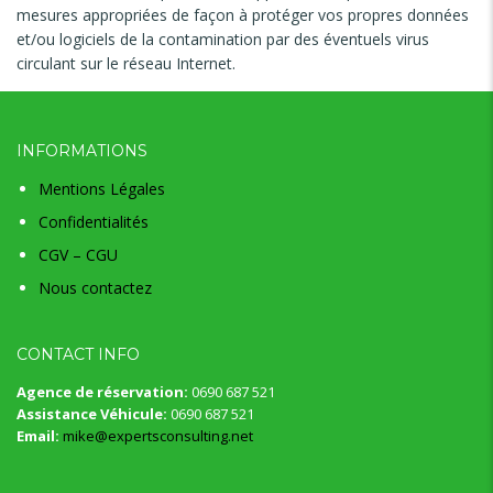
mesures appropriées de façon à protéger vos propres données
et/ou logiciels de la contamination par des éventuels virus
circulant sur le réseau Internet.
INFORMATIONS
Mentions Légales
Confidentialités
CGV – CGU
Nous contactez
CONTACT INFO
Agence de réservation:
0690 687 521
Assistance Véhicule:
0690 687 521
Email:
mike@expertsconsulting.net