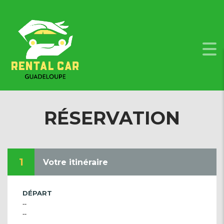
RÉSERVATION
1
Votre itinéraire
DÉPART
--
--