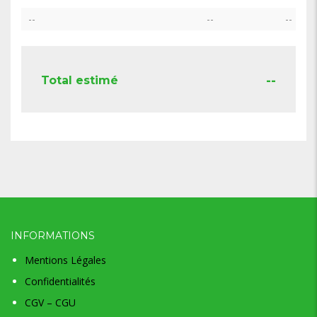
--
--
--
--
Total estimé
INFORMATIONS
Mentions Légales
Confidentialités
CGV – CGU